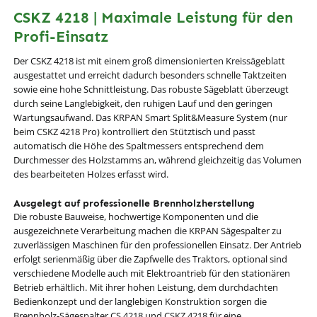
CSKZ 4218 | Maximale Leistung für den
Profi-Einsatz
Der CSKZ 4218 ist mit einem groß dimensionierten Kreissägeblatt
ausgestattet und erreicht dadurch besonders schnelle Taktzeiten
sowie eine hohe Schnittleistung. Das robuste Sägeblatt überzeugt
durch seine Langlebigkeit, den ruhigen Lauf und den geringen
Wartungsaufwand. Das KRPAN Smart Split&Measure System (nur
beim CSKZ 4218 Pro) kontrolliert den Stütztisch und passt
automatisch die Höhe des Spaltmessers entsprechend dem
Durchmesser des Holzstamms an, während gleichzeitig das Volumen
des bearbeiteten Holzes erfasst wird.
Ausgelegt auf professionelle Brennholzherstellung
Die robuste Bauweise, hochwertige Komponenten und die
ausgezeichnete Verarbeitung machen die KRPAN Sägespalter zu
zuverlässigen Maschinen für den professionellen Einsatz. Der Antrieb
erfolgt serienmäßig über die Zapfwelle des Traktors, optional sind
verschiedene Modelle auch mit Elektroantrieb für den stationären
Betrieb erhältlich. Mit ihrer hohen Leistung, dem durchdachten
Bedienkonzept und der langlebigen Konstruktion sorgen die
Brennholz-Sägespalter CS 4218 und CSKZ 4218 für eine