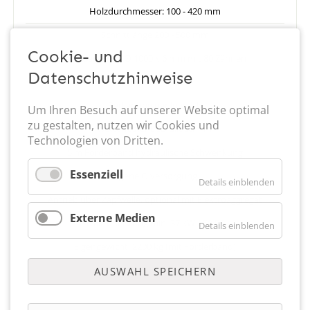
Holzdurchmesser: 100 - 420 mm
Schnittlänge 200 - 500 mm
Cookie- und
Kreissägeblatt ∅ 1000 x 6 mm mit 80 Zähnen
Datenschutzhinweise
Spaltkraft 18 t
Bedienung per Joystick
Um Ihren Besuch auf unserer Website optimal
zu gestalten, nutzen wir Cookies und
wetterfester LCD Bildschirm
Technologien von Dritten.
5 m Förderband hydraulische Schwenkung
Essenziell
Eigene Ölversorgung
Details einblenden
Antrieb über Zapfwelle, optional mit Elektroaggregat
Externe Medien
Traktorleistung min. 37 kW / 50 PS
Details einblenden
Eigengewicht: 2200 kg (mit Förderband)
AUSWAHL SPEICHERN